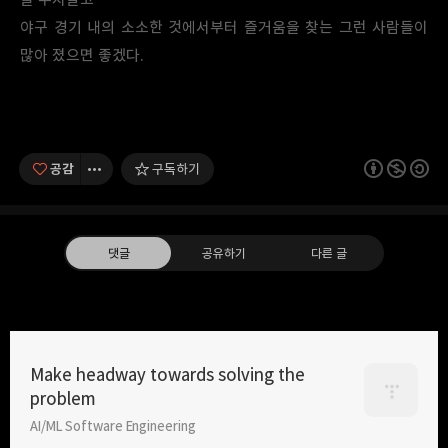
야구 경기 내의 소소한 것에서부터 즐거움을 찾는 그런 사람들이
많아 졌으면 좋겠다.
공감
구독하기
댓글
공유하기
다른 글
SK전 싹쓸이 (Without 홍성흔) / 이전글
Make headway towards solving the
2014.08.08
problem
구독하기
카카오톡
라인
트위터
AI/ML Software Engineering