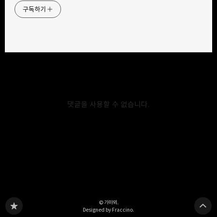
줄부상 Giants / 이전글
구독하기
2014.08.08
카카오스토리
밴드
네이버 블로그
Pocke
바야흐로 야구 시즌 개막이 성큼 !! / 이전글
2014.08.08
댓글을 사용할 수 없습니다.
박찬호 선수의 양키스 행 / 이전글
2014.08.08
다른 글 더 둘러보기
© 가마뫼.
Designed by Fraccino.