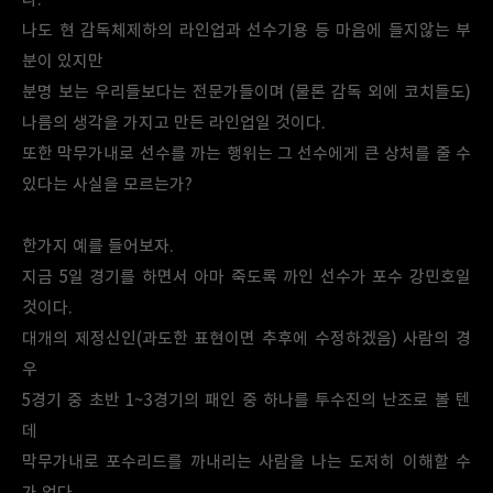
나도 현 감독체제하의 라인업과 선수기용 등 마음에 들지않는 부
분이 있지만
분명 보는 우리들보다는 전문가들이며 (물론 감독 외에 코치들도)
나름의 생각을 가지고 만든 라인업일 것이다.
또한 막무가내로 선수를 까는 행위는 그 선수에게 큰 상처를 줄 수
있다는 사실을 모르는가?
한가지 예를 들어보자.
지금 5일 경기를 하면서 아마 죽도록 까인 선수가 포수 강민호일
것이다.
대개의 제정신인(과도한 표현이면 추후에 수정하겠음) 사람의 경
우
5경기 중 초반 1~3경기의 패인 중 하나를 투수진의 난조로 볼 텐
데
막무가내로 포수리드를 까내리는 사람을 나는 도저히 이해할 수
가 없다.