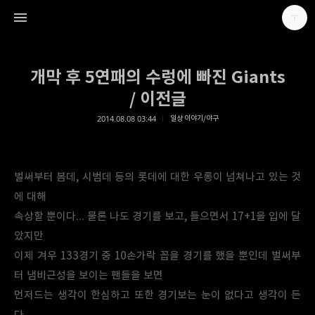
개막 후 5연패의 수렁에 빠진 Giants
/ 이전글
2014.08.08 03:44
일상 이야기/야구
Make headway towards solving the problem
가마뫼
벌써부터 봄데, 시범데 등의 롯데에 대한 우롱이 넘쳐나고 있는 것
에 대해
속상할 뿐이다... 물론 나도 경기를 보고, 들으면서 17+1을 입에 달
았지만
이제 겨우 133경기 중 10손가락 꼽을 경기를 했을 뿐인데 벌써부
터 냄비근성을 보이는 팬들을 보면
먼저드는 생각이 한심하고 또한 경기보는 눈이 없다고 생각이 든
다.