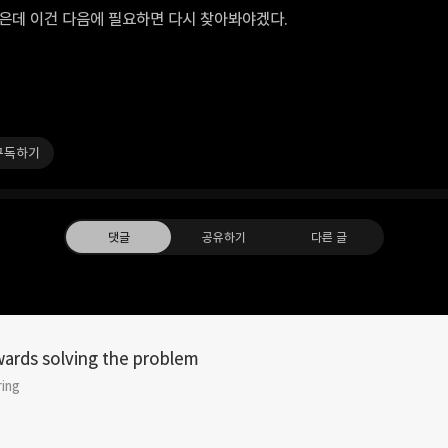
은데 이건 다음에 필요하면 다시 찾아봐야겠다.
구독하기
댓글
공유하기
다른 글
ards solving the problem
러 해결
ring
카카오톡
라인
트위터
Faceboo