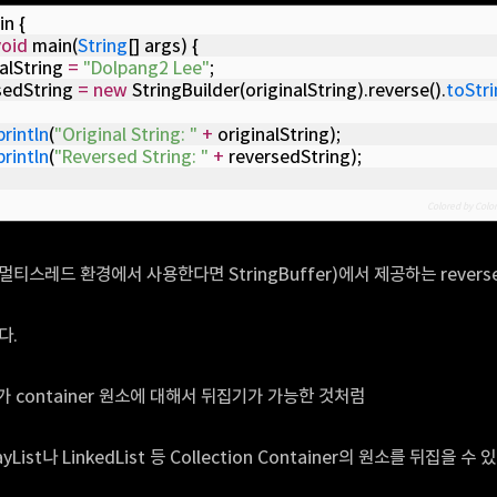
in {
void
 main(
String
[] args) {
alString 
=
"Dolpang2 Lee"
;
sedString 
=
new
 StringBuilder(originalString).reverse().
toStr
println
(
"Original String: "
+
 originalString);
println
(
"Reversed String: "
+
 reversedString);
Colored by Color
혹은 멀티스레드 환경에서 사용한다면 StringBuffer)에서 제공하는 reverse
다.
rse가 container 원소에 대해서 뒤집기가 가능한 것처럼
List나 LinkedList 등 Collection Container의 원소를 뒤집을 수 