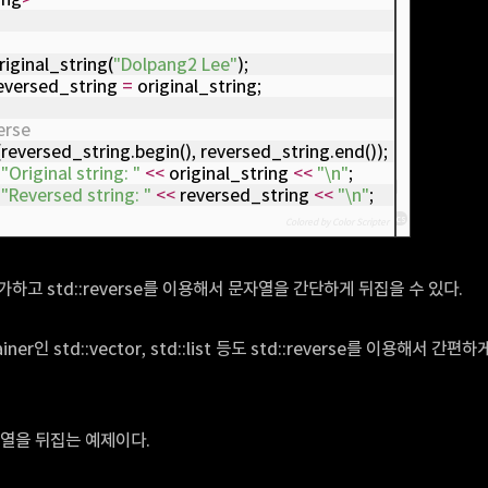
original_string(
"Dolpang2 Lee"
);
reversed_string 
=
 original_string;
erse
(reversed_string.begin(), reversed_string.end());
"Original string: "
<
<
 original_string 
<
<
"\n"
;
"Reversed string: "
<
<
 reversed_string 
<
<
"\n"
;
cs
Colored by Color Scripter
추가하고 std::reverse를 이용해서 문자열을 간단하게 뒤집을 수 있다.
iner인 std::vector, std::list 등도 std::reverse를 이용해서 
자열을 뒤집는 예제이다.