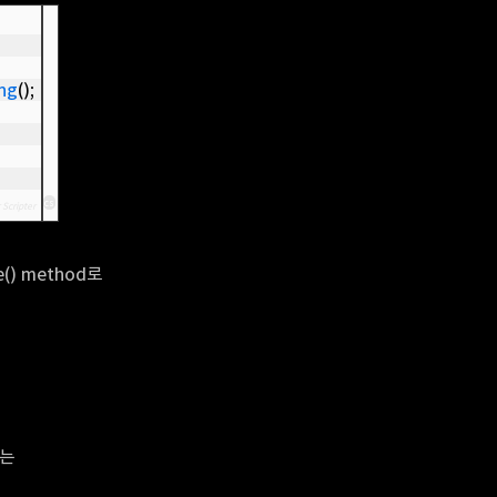
ing
();
cs
 Scripter
() method로
있는