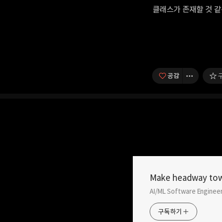
클래스가 존재할 것 같
공감
Make headway tow
ubuntu skype dpkg 의존성 에
AI/ML Software Enginee
구독하기
2015.05.12
구독하기
사용하는 ubuntu 버전은 14.04 LTS이 고