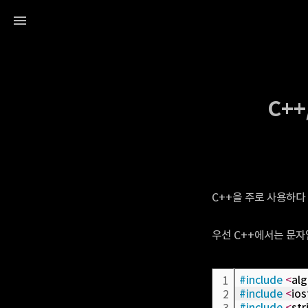
C++
C++을 주로 사용하다
우선 C++에서는 문자
#include
<
al
1
#include
<
io
2
#include
<
str