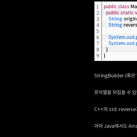
public
class
 Ma
1
public
static
2
String
 origin
3
String
 rever
4
5
System
.
out
.
6
System
.
out
.
7
  }
8
}
9
StringBuilder (
문자열을 뒤집을 수 있
C++의 std::reve
아마 Java에서도 Array