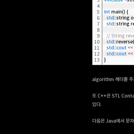
3
4
int
 main() {
5
std
::string 
6
std
::string 
7
8
// String rev
9
std
::reverse
10
std
::
cout
<
<
11
std
::
cout
<
<
12
}
13
algorithm 헤더를 
또 C++은 STL Conta
있다.
다음은 Java에서 문