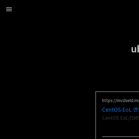
u
https://mvshield.mv
CentOS EoL 
CentOS EoL/I