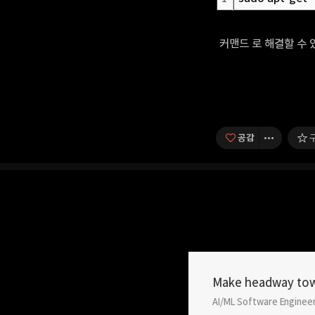
커맨드 로 해결할 수 
공감
Make headway tow
AI/ML Software Enginee
구독하기