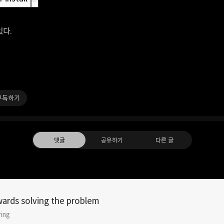
있다.
구독하기
댓글
공유하기
다른 글
ards solving the problem
ring
카카오톡
라인
트위터
Faceboo