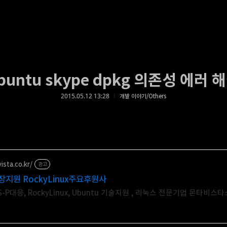
buntu skype dpkg 의존성 에러 
2015.05.12 13:28
개발 이야기/Others
ista.co.kr/
광고
연장지원 RockyLinux주요후원사
SMS-P대응, RockyLinux, Ubuntu 기술지원 , 리눅스 전문기업 몬타비